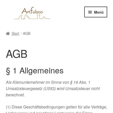
Zur
Zum
Menü
Navigation
Inhalt
springen
springen
Start
Start
AGB
AGB
AGB
Cart
Checkout
§ 1 Allgemeines
Cookie Policy
Als Kleinunternehmer im Sinne von § 19 Abs. 1
Umsatzsteuergesetz (UStG) wird Umsatzsteuer nicht
Datenschutzbelehrung
berechnet.
Echtheit von Bewertungen
(1) Diese Geschäftsbedingungen gelten für alle Verträge,