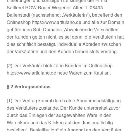
Lieferungen und sonstigen Leistungen der Firma
Sattlerei ROW Roger Wegener, Allee 1, 06493
Impressum
Ballenstedt (nachstehend: „Verkäuferin“), betreffend den
Onlineshop https://www.artfulano.de und alle zur Domain
My account
gehörenden Sub-Domains. Abweichende Vorschriften
der Kunden gelten nicht, es sei denn, die Verkäuferin hat
Versandarten
dies schriftlich bestätigt. Individuelle Abreden zwischen
der Verkäuferin und den Kunden haben stets Vorrang.
Widerrufsbelehrung
(2) Der Verkäufer bietet den Kunden im Onlineshop
Zahlungsarten
https://www.artfulano.de neue Waren zum Kauf an.
§ 2 Vertragsschluss
(1) Der Vertrag kommt durch eine Annahmebestätigung
des Verkäufers zustande. Der Kunde unterbreitet zuvor
durch das Einlegen der ausgewählten Ware in den
Warenkorb und das Klicken auf den „kostenpflichtig
bestellen“ „Bestellbutton“ ein Angebot an den Verkäufer,